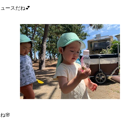
ュースだね💕
ね🌸