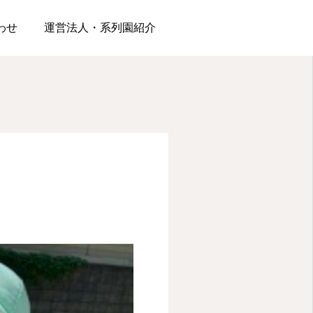
わせ
運営法人・系列園紹介
松浪園
松が丘園
夏といえば水遊びだ！！
はらぺこあおむし
2026.06.19
2026.06.12