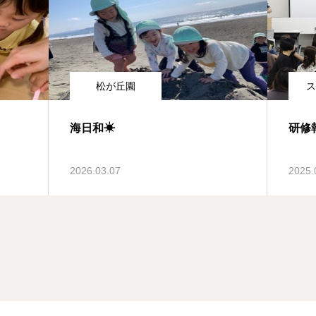
松が丘園
ス
海日和☀
研修
2026.03.07
2025.