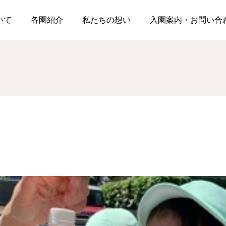
色水あそび🌸
ついて
各園紹介
私たちの想い
入園案内・お問い合
松浪園
松浪園
☂第一回雨上がり散歩☂
今日は食育🥬『コンポス
ト』
2026.06.26
2026.06.23