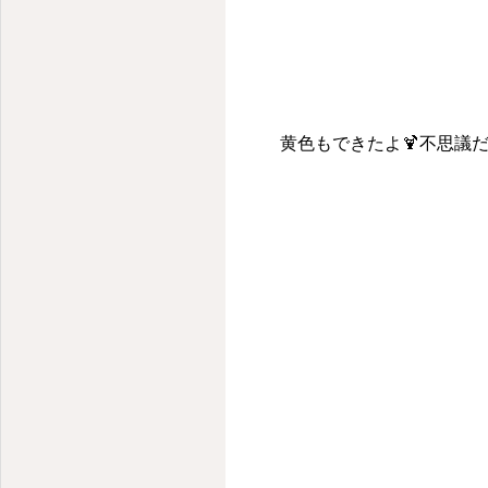
小さな子どものための小さな保育園
黄色もできたよ🍹不思議