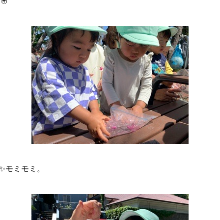
🌸
✨モミモミ。