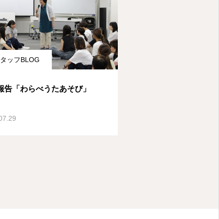
タッフBLOG
報告「わらべうたあそび」
07.29