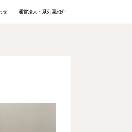
わせ
運営法人・系列園紹介
松浪園
松が丘園
ポス
夏といえば水遊びだ！！
はらぺこあおむし
2026.06.19
2026.06.12