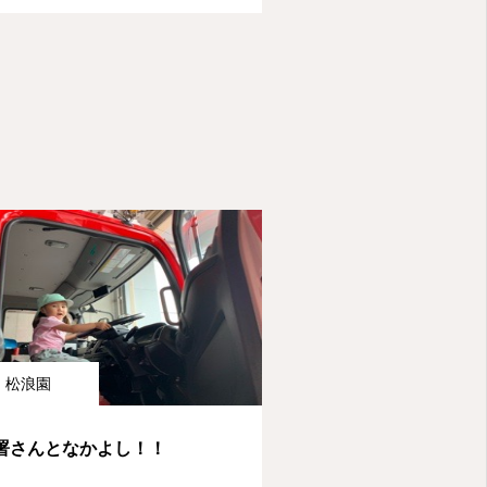
松浪園
署さんとなかよし！！