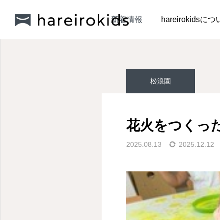
新着情報
松浪園
花
新着情報
hareirokidsに
松浪園
松浪園
松浪園
花火をつくっ
『ボディペインティン
明日は七夕🎋
2025.08.13
2025.12.12
グ』
2026.07.10
2026.07.06