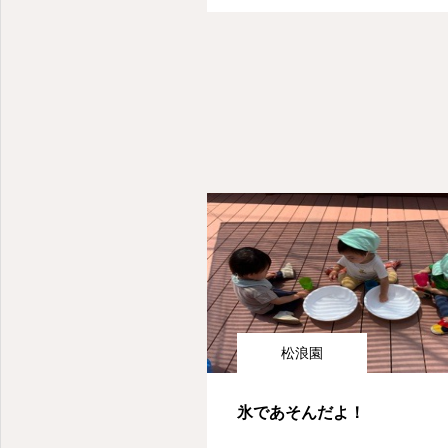
松浪園
氷であそんだよ！