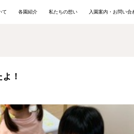
火をつくったよ！
ついて
各園紹介
私たちの想い
入園案内・お問い合
松浪園
松浪園
たよ！
☂第一回雨上がり散歩☂
今日は食育🥬『コン
ト』
2026.06.26
2026.06.23