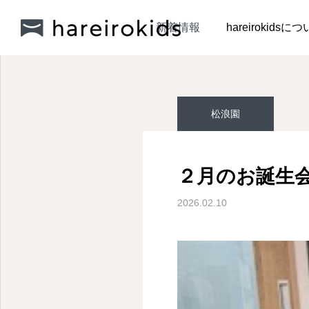
新着情報
松浪園
２月
新着情報
hareirokidsに
松浪園
松浪園
松浪園
２月のお誕生会
『ボディペインティン
明日は七夕🎋
2026.02.10
グ』
2026.07.10
2026.07.06