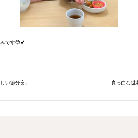
です😊💕
しい節分👹」
真っ白な世界