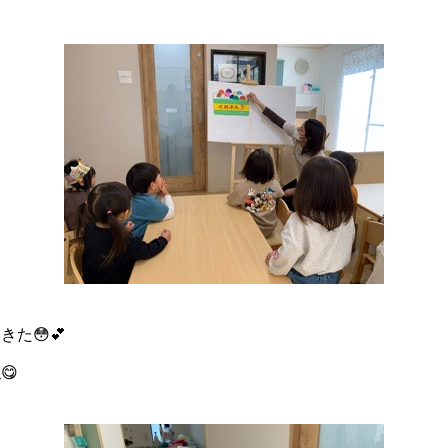
た😳💕
😋