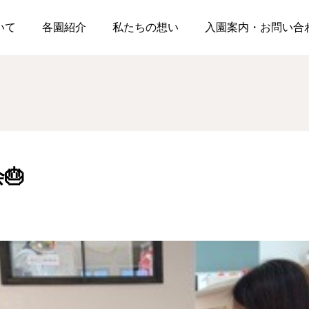
のお誕生会🎂
ついて
各園紹介
私たちの想い
入園案内・お問い合
松浪園
松浪園
🎂
☂第一回雨上がり散歩☂
今日は食育🥬『コンポス
ト』
2026.06.26
2026.06.23