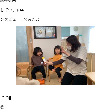
誕生会🎂
しています🥳
インタビューしてみたよ
てて🎂
😊