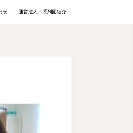
わせ
運営法人・系列園紹介
松浪園
松が丘園
夏といえば水遊びだ！！
はらぺこあおむし
2026.06.19
2026.06.12