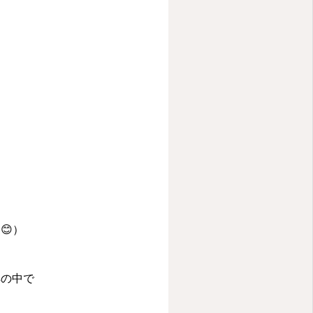
😊）
具の中で