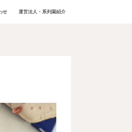
わせ
運営法人・系列園紹介
松浪園
松が丘園
夏といえば水遊びだ！！
はらぺこあおむし
2026.06.19
2026.06.12