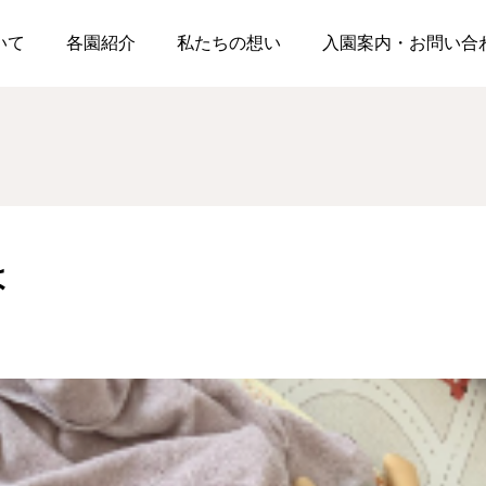
つも一緒だよ
ついて
各園紹介
私たちの想い
入園案内・お問い合
松浪園
松浪園
よ
☂第一回雨上がり散歩☂
今日は食育🥬『コンポス
ト』
2026.06.26
2026.06.23