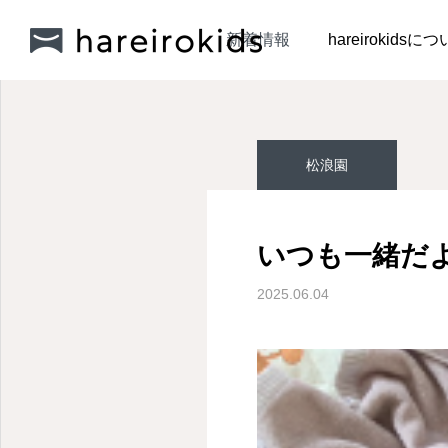
新着情報
松浪園
い
新着情報
hareirokidsに
松浪園
松浪園
松浪園
いつも一緒だ
『ボディペインティン
明日は七夕🎋
2025.06.04
グ』
2026.07.10
2026.07.06