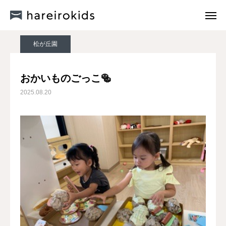
新着情報
松が丘園
おかいものごっこ🥯
新着情報
松が丘園
hareirokidsについて
おかいものごっこ🥯
2025.08.20
各園紹介
私たちの想い
入園案内・お問い合わせ
運営法人・系列園紹介