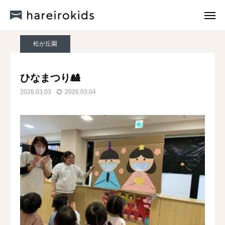
新着情報
松が丘園
ひなまつり🎎
新着情報
松が丘園
hareirokidsについて
ひなまつり🎎
2026.03.03
2026.03.04
各園紹介
私たちの想い
入園案内・お問い合わせ
運営法人・系列園紹介