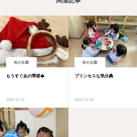
関連記事
松が丘園
松が丘園
もうすぐあの季節🎄
プリンセスな気分👸
2025.11.21
2025.12.03