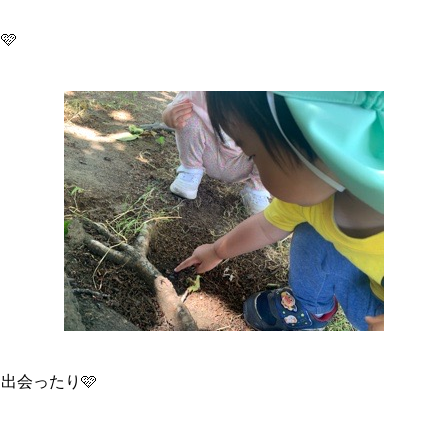
🩷
出会ったり🩷