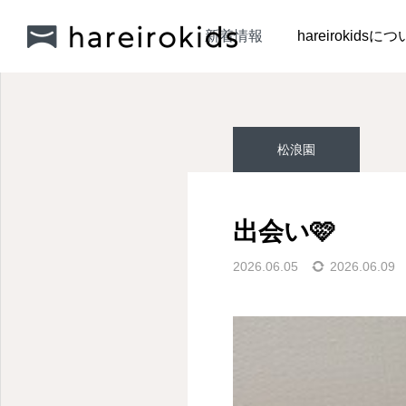
新着情報
松浪園
出会
新着情報
hareirokidsに
松浪園
松浪園
松浪園
出会い🩷
色水遊び🎨
『ボディペインティン
2026.06.05
2026.06.09
グ』
2026.07.29
2026.07.10