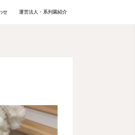
わせ
運営法人・系列園紹介
松浪園
松浪園
今日は食育🥬『コンポス
夏といえば水遊びだ！！
ト』
2026.06.23
2026.06.19