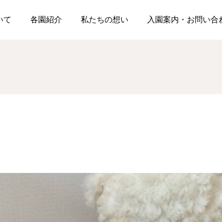
い🩷
ついて
各園紹介
私たちの想い
入園案内・お問い合
松浪園
松浪園
明日は七夕🎋
☂第一回雨上がり散歩☂
2026.07.06
2026.06.26